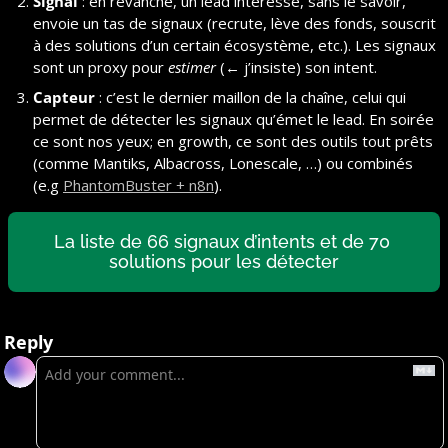
Signal
 : en revanche, un lead intéressé, sans le savoir, 
envoie un tas de signaux (recrute, lève des fonds, souscrit 
à des solutions d’un certain écosystème, etc.). Les signaux 
sont un proxy pour 
estimer
 (← j’insiste) son intent.
Capteur
 : c’est le dernier maillon de la chaîne, celui qui 
permet de détecter les signaux qu’émet le lead. En soirée 
ce sont nos yeux; en growth, ce sont des outils tout prêts 
(comme Mantiks, Albacross, Lonescale, …) ou combinés 
(e.g 
PhantomBuster + n8n
).
La liste de 66 signaux d’intents et de 70 
solutions pour les détecter
Reply