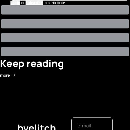
Login
or
Subscribe
to participate
Keep reading
more
bvelitch