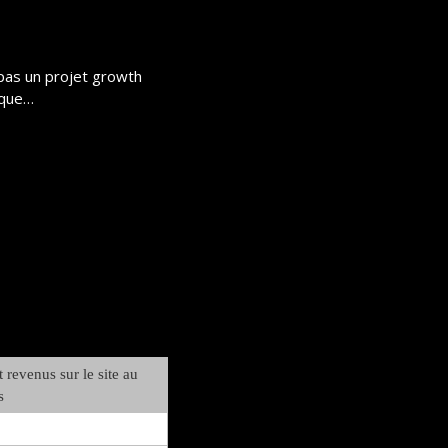
 pas un projet growth 
tique…
 revenus sur le site au 
s