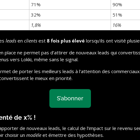
71%
90%
32%
51%
1,8%
16%
es 
leads
 en 
clients
 est 
8 fois plus élevé
 lorsqu’ils ont visité plusie
s en place ne permet pas d’attirer de nouveaux leads qui convertis
us vers Lokki, même sans le signal.
ermet de porter les meilleurs leads à l’attention des commerciaux.
convertissent le mieux en priorité.
S’abonner
enté de 
x
% !
’apporter de nouveaux leads, le calcul de l’impact sur le revenu ser
ir choisir un 
modèle
 et émettre des hypothèses.