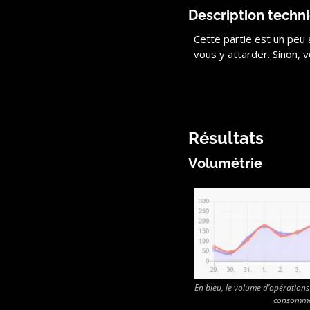
Description techn
Cette partie est un peu 
vous y attarder. Sinon, voi
Résultats
Volumétrie
En bleu, le volume d’opération
consomme e