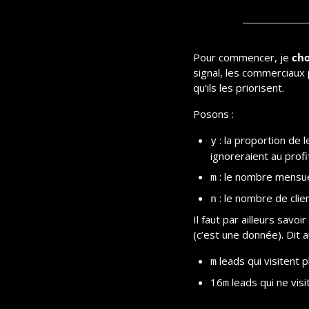
Pour commencer, je 
cho
signal, les commerciaux 
qu’ils les priorisent.
Posons :
 : la proportion de 
y
ignoreraient au profit
 : le nombre mensue
m
 : le nombre de cli
n
Il faut par ailleurs savoi
(c’est une donnée). Dit a
 leads qui visitent 
m
16
 leads qui ne vis
m