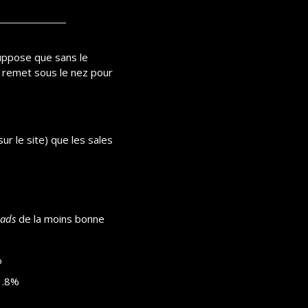
uppose que sans le 
r remet sous le nez pour 
ur le site) que les sales 
eads
 de la moins bonne 
%
 1.8%