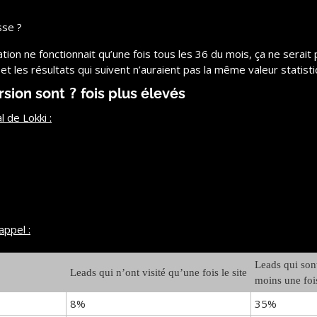
sse ?
tion ne fonctionnait qu’une fois tous les 36 du mois, ça ne serait
 et les résultats qui suivent n’auraient pas la même valeur statis
sion sont 
?
 fois plus élevés
l de Lokki :
appel :
Leads qui sont
Leads qui n’ont visité qu’une fois le site
moins une foi
8%
35%