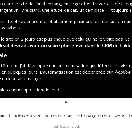
rcourir le site de l’outil en long, en large et en travers — de la pa
argent un livre blanc, une étude de cas, un template — toujours su
r le site et reviendront probablement plusieurs fois dessus en que
os sabots :
s le site en 2 jours est plus chaud que celui qui ne le visite pas. Et
lead devrait avoir un score plus élevé dans le CRM de Lokki
ale
tête que j’ai développé une automatisation qui détecte les visiteu
s en quelques jours. L’automatisation est déclenchée sur 
Webflow
e du lead au passage.
Sales auquel appartient le lead :
❝
 vient de revenir sur cette page du site : 
email-address
websit
Notification Slack