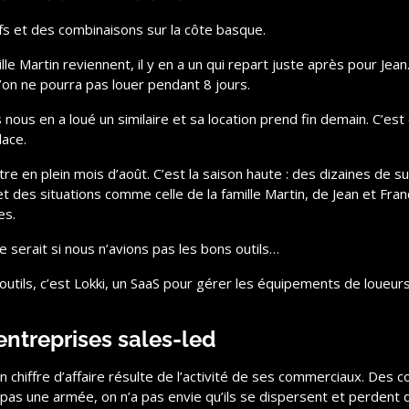
fs et des combinaisons sur la côte basque.
ille Martin reviennent, il y en a un qui repart juste après pour Jea
’on ne pourra pas louer pendant 8 jours.
us en a loué un similaire et sa location prend fin demain. C’est c
lace.
e en plein mois d’août. C’est la saison haute : des dizaines de sur
t des situations comme celle de la famille Martin, de Jean et Fran
es.
ce serait si nous n’avions pas les bons outils…
utils, c’est Lokki, un SaaS pour gérer les équipements de loueurs (
 entreprises sales-led
on chiffre d’affaire résulte de l’activité de ses commerciaux. Des 
 pas une armée, on n’a pas envie qu’ils se dispersent et perdent 