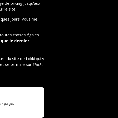
ge de pricing jusqu’aux 
r le site.
lques jours. Vous me 
, toutes choses égales 
 que le dernier
.
rs du site de Lokki qui y 
 et se termine sur 
Slack
, 
.
e-page