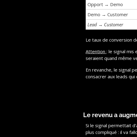
Opport → Demo
Demo → Customer
Lead → Customer
Le taux de conversion d
Attention 
: le signal mi
seraient quand même ven
En revanche, le signal p
consacrer aux leads qui 
Le revenu a augm
Si le signal permettait d
plus compliqué : il va fallo