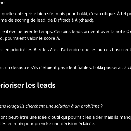
ne.
 quelle entreprise bien sûr, mais pour Lokki, c’est critique. À tel p
ème de scoring de lead, de 
 (froid) à 
 (chaud).
D
A
.e il évolue avec le temps. Certains leads arrivent avec la note 
 
C
, pourraient valoir le score 
.
A
er en priorité les 
 et les 
 et d’attendre que les autres basculent
B
A
it un désastre s’ils n’étaient pas identifiables. Lokki passerait à c
rioriser les leads
ens lorsqu’ils cherchent une solution à un problème ?
 ont peut-être une idée d’outil qui pourrait les aider mais ils manqu
clés en main pour prendre une décision éclairée.