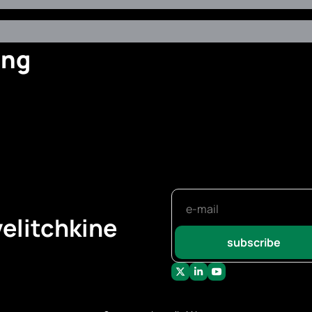
ing
elitchkine
subscribe