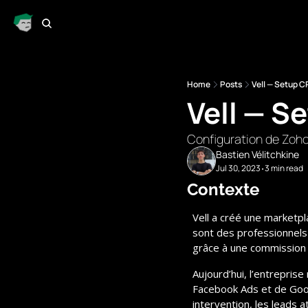
Home
Posts
Vell — Setup 
Vell — S
Configuration de Zoho
Bastien Vélitchkine
Jul 30, 2023
3 min read
•
Contexte
Vell a créé une marketpl
sont des professionnels 
grâce à une commission s
Aujourd’hui, l’entrepris
Facebook Ads et de Googl
intervention, les leads a