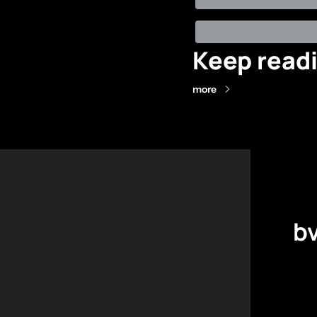
Keep read
more
bv