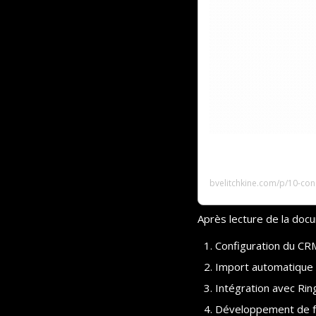
10 conseils pour é
bvelitchkine.com/p/10-con
Après lecture de la docum
Configuration du CR
Import automatique
Intégration avec Ri
Développement de fo