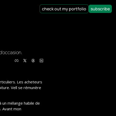
check out my portfolio
subscribe
d'occasion.
iculiers. Les acheteurs 
ture. Vell se rémunère 
à un mélange habile de 
. Avant mon 