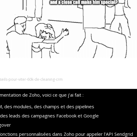
viter 60k€ de cleaning CRM
seils-pour-viter-60k-de-cleaning-crm
entation de Zoho, voici ce que j’ai fait :
M, des modules, des champs et des pipelines
 des leads des campagnes Facebook et Google
ngover
nctions personnalisées dans Zoho pour appeler l’API Sendgrid