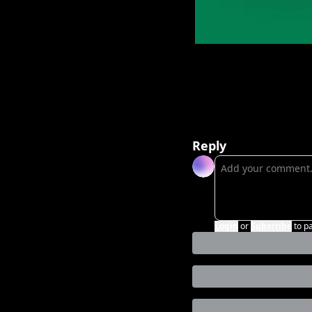
Reply
Login
or
Subscribe
to p