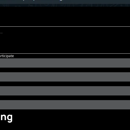
articipate
ing