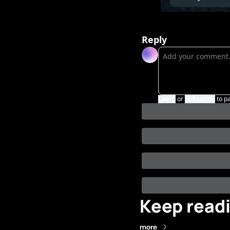
Reply
Login
or
Subscribe
to p
Keep read
more