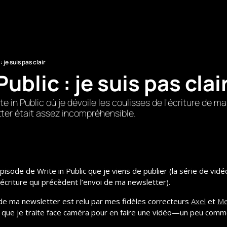
: je suis pas clair
Public : je suis pas clai
e in Public où je dévoile les coulisses de l'écriture de m
tter était assez incompréhensible.
épisode de Write in Public que je viens de publier (la série de vidéo
écriture qui précèdent l’envoi de ma newsletter).
de ma newsletter est relu par mes fidèles correcteurs 
Axel
 et 
Me
que je traite face caméra pour en faire une vidéo—un peu comme 