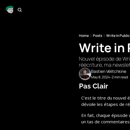
Home
Posts
Write in Public 
Write in 
Nouvel épisode de Writ
réécriture, ma newsle
Bastien Vélitchkine
May 8, 2024
2 min read
•
Pas Clair
C’est le titre du nouvel 
dévoile les étapes de ré
En fait, chaque épisode 
un tas de commentaires 