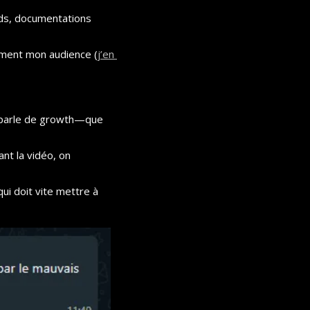
ds, documentations 
tement mon audience (
j’en 
n parle de growth—que 
t la vidéo, on 
 doit vite mettre à 