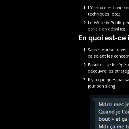
L’écriture est une c
techniques, etc.).
Le Write in Public p
parlais en détail ici
).
En quoi est-ce 
Sans surprise, dans 
ce soient les concept
Ensuite—je le répète
découvre les stratég
Il y a quelques pass
jour son slang : 