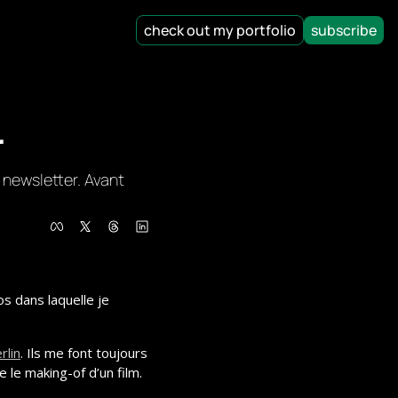
check out my portfolio
subscribe
r
a newsletter. Avant 
s dans laquelle je 
rlin
. Ils me font toujours 
le making-of d’un film.