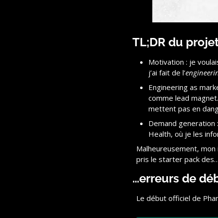
TL;DR du proje
Motivation : je voula
j’ai fait de l’
engineeri
Engineering as marke
comme lead magnet. I
mettent pas en dange
Demand generation : j
Health, où je les inf
Malheureusement, mon idé
pris le starter pack des
…erreurs de dé
Le début officiel de Pha