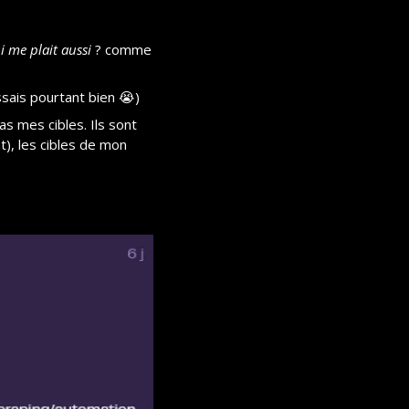
i me plait aussi
 ? comme 
ssais pourtant bien 
😭
)
s mes cibles. Ils sont 
, les cibles de mon 