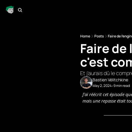
Home
Posts
Faire de l'engi
Faire de 
c'est co
Et j'aurais dû le com
Bastien Vélitchkine
May 2, 2024
9 min read
•
J’ai réécrit cet épisode q
mais une repasse était to