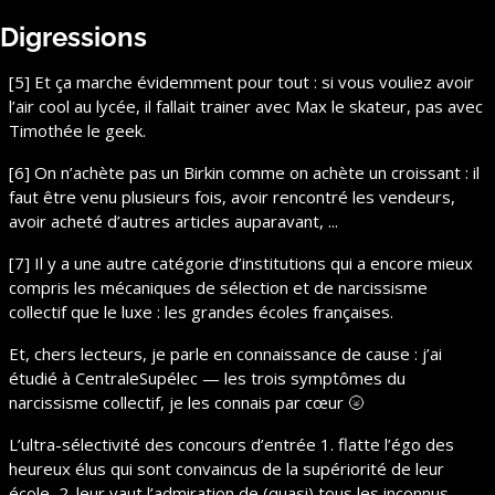
Digressions
[5] Et ça marche évidemment pour tout : si vous vouliez avoir 
l’air cool au lycée, il fallait trainer avec Max le skateur, pas avec 
Timothée le geek.
[6] On n’achète pas un Birkin comme on achète un croissant : il 
faut être venu plusieurs fois, avoir rencontré les vendeurs, 
avoir acheté d’autres articles auparavant, ...
[7] Il y a une autre catégorie d’institutions qui a encore mieux 
compris les mécaniques de sélection et de narcissisme 
collectif que le luxe : les grandes écoles françaises.
Et, chers lecteurs, je parle en connaissance de cause : j’ai 
étudié à CentraleSupélec — les trois symptômes du 
narcissisme collectif, je les connais par cœur 
🌝
L’ultra-sélectivité des concours d’entrée 1. flatte l’égo des 
heureux élus qui sont convaincus de la supériorité de leur 
école, 2. leur vaut l’admiration de (quasi) tous les inconnus 