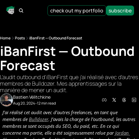
check out my portfolio
subscribe
Home
Posts
iBanFirst — Outbound Forecast
iBanFirst — Outbound 
Forecast
L'audit outbound d'iBanFirst que j'ai réalisé avec d'autres 
membres de Bulldozer. Mes apprentissages sur la 
manière de mener un audit.
Bastien Vélitchkine
Aug 20, 2024
12 min read
•
J’ai réalisé cet audit avec d’autres freelances, en tant que 
membres de 
Bulldozer
. J’avais la charge de l’outbound, les autres 
membres se sont occupés du SEO, du paid, etc. En ce qui 
concerne ma partie, elle a été soigneusement relue par 
Jordan 